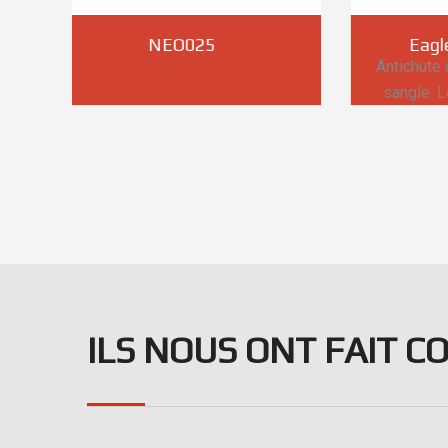
Eagle Edge NEO060
A
Antichute à rappel automatique à
sangle. Longueur 6m / Testé à
140kg
ILS NOUS ONT FAIT C