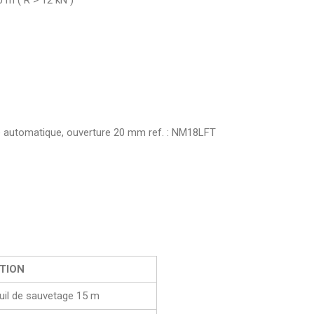
0 m ( R > 12 kN )
ge automatique, ouverture 20 mm ref. : NM18LFT
TION
euil de sauvetage 15 m