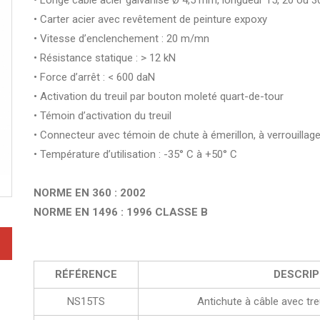
• Longe câble acier galvanisé Ø 4,5 mm, longueur 15, 20 ou 3
• Carter acier avec revêtement de peinture expoxy
• Vitesse d’enclenchement : 20 m/mn
• Résistance statique : > 12 kN
• Force d’arrêt : < 600 daN
• Activation du treuil par bouton moleté quart-de-tour
• Témoin d’activation du treuil
• Connecteur avec témoin de chute à émerillon, à verrouilla
• Température d’utilisation : -35° C à +50° C
NORME EN 360 : 2002
NORME EN 1496 : 1996 CLASSE B
RÉFÉRENCE
DESCRIP
NS15TS
Antichute à câble avec tr