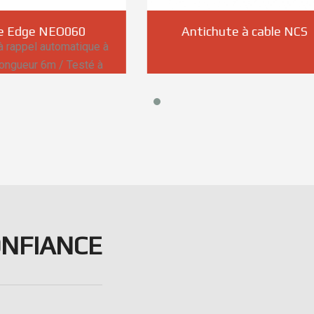
ntichute à cable NCS
Neo Edge NEO1
ONFIANCE